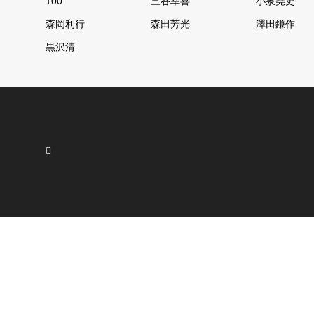
100
三谷幸喜
小泉堯史
森岡利行
森田芳光
澤田鎌作
黒沢清