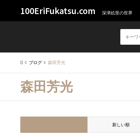
100EriFukatsu.com
深津絵里の世界
ブログ
森田芳光
森田芳光
並べ替え条件
新しい順